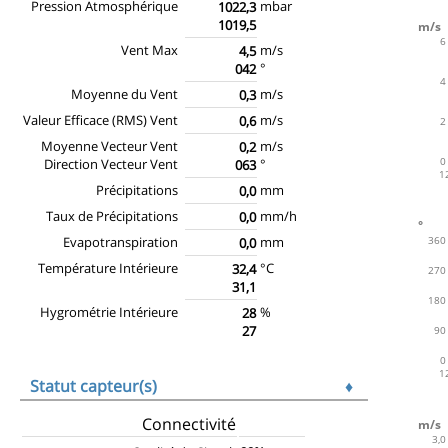
Pression Atmosphérique
mbar
1022,3
1019,5
Vent Max
m/s
4,5
°
042
Moyenne du Vent
m/s
0,3
Valeur Efficace (RMS) Vent
m/s
0,6
Moyenne Vecteur Vent
m/s
0,2
Direction Vecteur Vent
°
063
Précipitations
mm
0,0
Taux de Précipitations
mm/h
0,0
Evapotranspiration
mm
0,0
Température Intérieure
°C
32,4
31,1
Hygrométrie Intérieure
%
28
27
Statut capteur(s)
♦
Connectivité