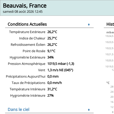
Beauvais, France
samedi 08 août 2026 12:45
Conditions Actuelles
♦
His
Température Extérieure
26,2°C
Indice de Chaleur
25,7°C
Refroidissement Éolien
26,2°C
Point de Rosée
9,1°C
Hygrométrie Extérieure
34%
Pression Atmosphérique
1019,5 mbar (-1,3)
Vent
1,3 m/s NE (045°)
Précipitations Aujourd'hui
0,0 mm
Taux de Précipitations
0,0 mm/h
Température Intérieure
31,2°C
Hygrométrie Intérieure
27%
Dans le ciel
♦