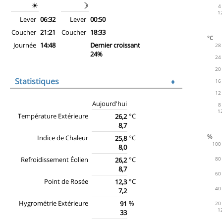
☀
☽
Lever
06:32
Lever
00:50
Coucher
21:21
Coucher
18:33
Journée
14:48
Dernier croissant
24%
Statistiques
♦
Aujourd'hui
Température Extérieure
°C
26,2
8,7
Indice de Chaleur
°C
25,8
8,0
Refroidissement Éolien
°C
26,2
8,7
Point de Rosée
°C
12,3
7,2
Hygrométrie Extérieure
%
91
33